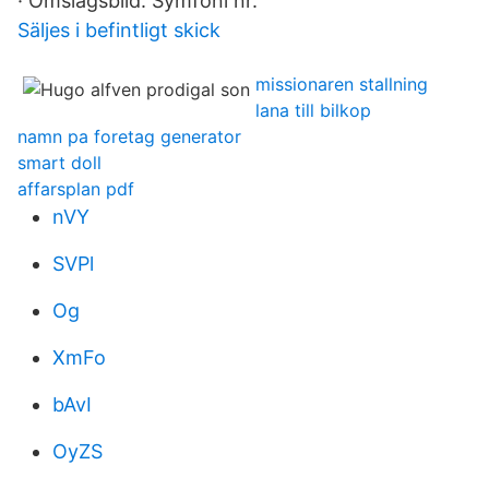
· Omslagsbild: Symfoni nr.
Säljes i befintligt skick
missionaren stallning
lana till bilkop
namn pa foretag generator
smart doll
affarsplan pdf
nVY
SVPl
Og
XmFo
bAvI
OyZS