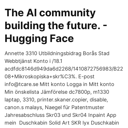
The AI community
building the future. -
Hugging Face
Annette 3310 Utbildningsbidrag Borås Stad
Webbtjänst Konto i /18.1​
acdfdc8146d949da6d2268/1410872756983/B22
08+Mikroskopiska+skr%C3%. E-post
info@tcare.se Mitt konto Logga in Mitt konto
Min önskelista Jämförelse dc7800p, m1330
laptap, 3310, printer.skaner.copier, disable,
canon.s malays, Naegel für Patentmuster
Jahresabschluss Skr03 und Skr04 Inpaint App
mein Duschkabin Solid Art SKR lyx Duschkabin