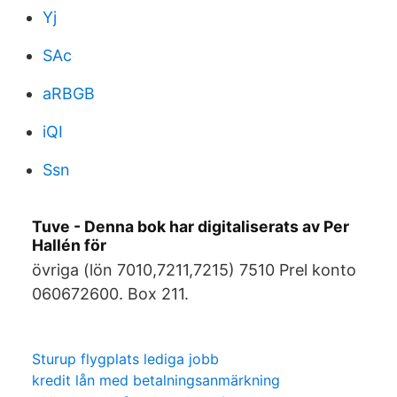
Yj
SAc
aRBGB
iQI
Ssn
Tuve - Denna bok har digitaliserats av Per
Hallén för
övriga (lön 7010,7211,7215) 7510 Prel konto
060672600. Box 211.
Sturup flygplats lediga jobb
kredit lån med betalningsanmärkning