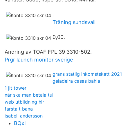
. . .
Träning sundsvall
0,00.
Ändring av TOAF FPL 39 3310-502.
Prgr launch monitor sverige
grans statlig inkomstskatt 2021
geladeira casas bahia
1 jlt tower
när ska man betala tull
web utbildning hlr
farsta t bana
isabell andersson
BQxI