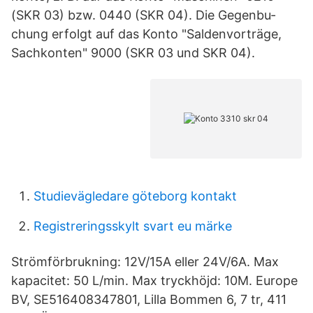
(SKR 03) bzw. 0440 (SKR 04). Die Gegen­bu­
chung erfolgt auf das Konto "Sal­den­vor­träge,
Sach­konten" 9000 (SKR 03 und SKR 04).
Studievägledare göteborg kontakt
Registreringsskylt svart eu märke
Strömförbrukning: 12V/15A eller 24V/6A. Max
kapacitet: 50 L/min. Max tryckhöjd: 10M. Europe
BV, SE516408347801, Lilla Bommen 6, 7 tr, 411