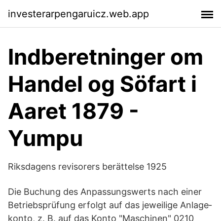
investerarpengaruicz.web.app
Indberetninger om
Handel og Söfart i
Aaret 1879 -
Yumpu
Riksdagens revisorers berättelse 1925
Die Buchung des Anpas­sungs­werts nach einer
Betriebs­prü­fung erfolgt auf das jewei­lige Anla­ge­
konto, z. B. auf das Konto "Maschinen" 0210