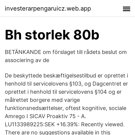
investerarpengaruicz.web.app
Bh storlek 80b
BETÄNKANDE om förslaget till rådets beslut om
associering av de
De beskyttede beskæftigelsestilbud er oprettet i
henhold til servicelovens §103, og Dagcentret er
oprettet i henhold til servicelovens §104 og er
målrettet borgere med varige
funktionsnedsættelser, oftest kognitive, sociale
Amrego I SICAV Proaktiv 75 - A.
LU1133989225:SEK +16.39%: Recently viewed.
There are no suggestions available in this