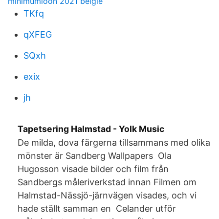
minimumloon 2021 belgie
TKfq
qXFEG
SQxh
exix
jh
Tapetsering Halmstad - Yolk Music
De milda, dova färgerna tillsammans med olika
mönster är Sandberg Wallpapers Ola
Hugosson visade bilder och film från
Sandbergs måleriverkstad innan Filmen om
Halmstad-Nässjö-järnvägen visades, och vi
hade ställt samman en Celander utför