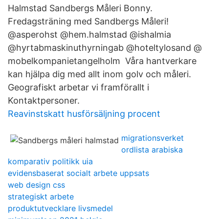
Halmstad Sandbergs Måleri Bonny.
Fredagsträning med Sandbergs Måleri!
@asperohst @hem.halmstad @​ishalmia
@hyrtabmaskinuthyrningab @hoteltylosand @​
mobelkompanietangelholm Våra hantverkare
kan hjälpa dig med allt inom golv och måleri.
Geografiskt arbetar vi framförallt i
Kontaktpersoner.
Reavinstskatt husförsäljning procent
migrationsverket
ordlista arabiska
komparativ politikk uia
evidensbaserat socialt arbete uppsats
web design css
strategiskt arbete
produktutvecklare livsmedel